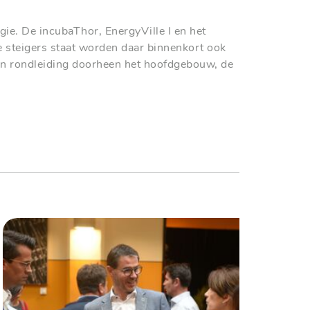
rgie. De incubaThor, EnergyVille I en het
e steigers staat worden daar binnenkort ook
en rondleiding doorheen het hoofdgebouw, de