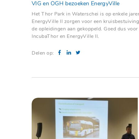
VIG en OGH bezoeken EnergyVille
Het Thor Park in Waterschei is op enkele jaren
EnergyVille II zorgen voor een kruisbestuivin
de opleidingen aan gekoppeld. Goed dus voor
IncubaThor en EnergyVille II.
Delen op: