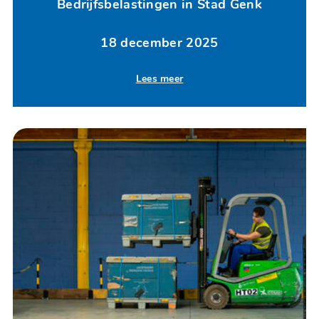
Bedrijfsbelastingen in Stad Genk
gebruiken
navigatie.
de
digitale
du
een
aan
auf
działać
sus
multilingue
valute
voor
navigatie
platformen
système
RTP
gokautomaten
eisige
bez
aliados
pour
e
hun
eenvoudiger.
ontdekken.
provably
van
met
Gewinne
opóźnień,
comerciales
faciliter
lingue
18 december 2025
dagelijkse
Sommige
fair
96,3%
winterthema
angeln.
nawet
más
l'expansion
multiple,
spellen.
gebruikers
intégré
biedt
kun
podczas
de
mondiale
garantendo
Lees meer
kiezen
à
een
je
intensywnej
30
de
agli
ervoor
chaque
maximale
hier
rozgrywki.
opciones
ses
operatori
om
tour
winst
deelnemen
To
de
partenaires
mondiali
ervaringen
de
van
aan
sprawia,
entretenimiento
commerciaux.
un'integrazione
te
15
10.000x
spannende
że
de
rapida
vergelijken
secondes.
uw
toernooien
serwis
ritmo
e
via
inzet.
zonder
zdobywa
rápido
strumenti
websites
gedoe
zaufanie
y
analitici
zoals
met
zarówno
alta
avanzati.
ideal
snelle
nowych,
fidelización.
casino
stortingen.
jak
,
om
i
beter
stałych
geïnformeerde
graczy.
beslissingen
te