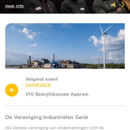
meer info
Volgend event
24/09/2026
VIG Bedrijfsbezoek Aperam
De Vereniging Industriëlen Genk
Als Genkse vereniging van ondernemingen richt de