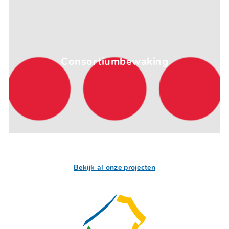
Consortiumbewaking
Bekijk al onze projecten