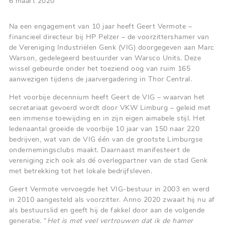
6 maart 2020
Na een engagement van 10 jaar heeft Geert Vermote –
financieel directeur bij HP Pelzer – de voorzittershamer van
de Vereniging Industriëlen Genk (VIG) doorgegeven aan Marc
Warson, gedelegeerd bestuurder van Warsco Units. Deze
wissel gebeurde onder het toeziend oog van ruim 165
aanwezigen tijdens de jaarvergadering in Thor Central.
Het voorbije decennium heeft Geert de VIG – waarvan het
secretariaat gevoerd wordt door VKW Limburg – geleid met
een immense toewijding en in zijn eigen aimabele stijl. Het
ledenaantal groeide de voorbije 10 jaar van 150 naar 220
bedrijven, wat van de VIG één van de grootste Limburgse
ondernemingsclubs maakt. Daarnaast manifesteert de
vereniging zich ook als dé overlegpartner van de stad Genk
met betrekking tot het lokale bedrijfsleven.
Geert Vermote vervoegde het VIG-bestuur in 2003 en werd
in 2010 aangesteld als voorzitter. Anno 2020 zwaait hij nu af
als bestuurslid en geeft hij de fakkel door aan de volgende
generatie. “
Het is met veel vertrouwen dat ik de hamer