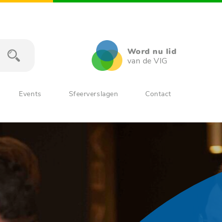
Word nu lid
van de VIG
Events
Sfeerverslagen
Contact