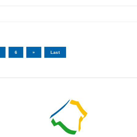
6
»
Last