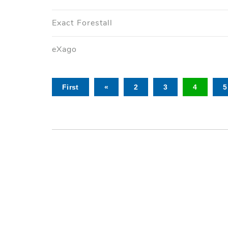
Exact Forestall
eXago
First
«
2
3
4
5